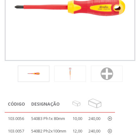
CÓDIGO
DESIGNAÇÃO
103.0056
540B3 Ph1x 80mm
10,00
240,00
103.0057
540B2 Ph2x100mm
12,00
240,00