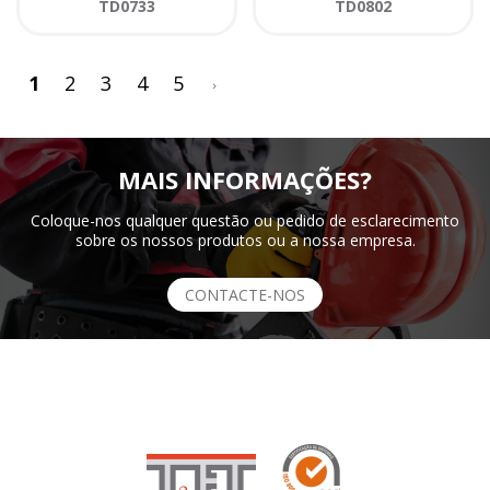
TD0733
TD0802
>
1
2
3
4
5
MAIS INFORMAÇÕES?
Coloque-nos qualquer questão ou pedido de esclarecimento
sobre os nossos produtos ou a nossa empresa.
CONTACTE-NOS