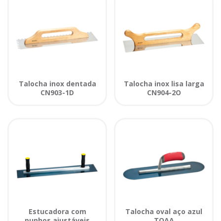
Talocha inox dentada
Talocha inox lisa larga
CN903-1D
CN904-2O
Estucadora com
Talocha oval aço azul
punhos ajustáveis
TOAA