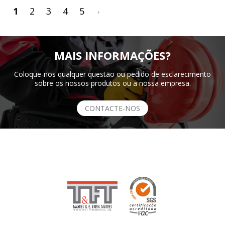
>
1
2
3
4
5
MAIS INFORMAÇÕES?
Coloque-nos qualquer questão ou pedido de esclarecimento
sobre os nossos produtos ou a nossa empresa.
CONTACTE-NOS