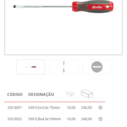
CÓDIGO
DESIGNAÇÃO
103.0031
569 0,5x3,0x 75mm
10,00
240,00
103.0032
569 0,8x4,0x100mm
10,00
240,00