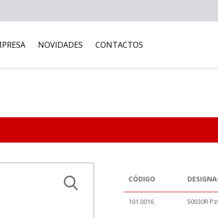
MPRESA
NOVIDADES
CONTACTOS
CÓDIGO
DESIGN
101.0016
50030R P