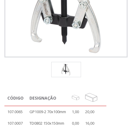
CÓDIGO
DESIGNAÇÃO
107.0065
GP1009-2 70x100mm
1,00
20,00
107.0007
TD0802 150x150mm
0,00
16,00