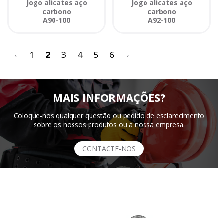
Jogo alicates aço
Jogo alicates aço
carbono
carbono
A90-100
A92-100
<
>
1
2
3
4
5
6
MAIS INFORMAÇÕES?
Coloque-nos qualquer questão ou pedido de esclarecimento
sobre os nossos produtos ou a nossa empresa.
CONTACTE-NOS