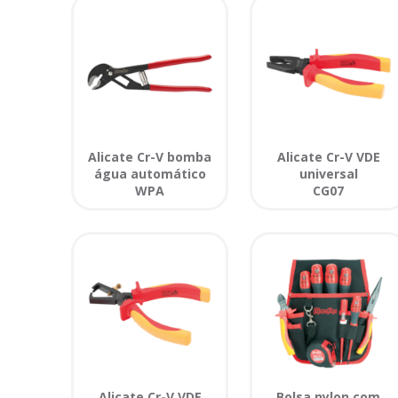
Alicate Cr-V bomba
Alicate Cr-V VDE
água automático
universal
WPA
CG07
Alicate Cr-V VDE
Bolsa nylon com