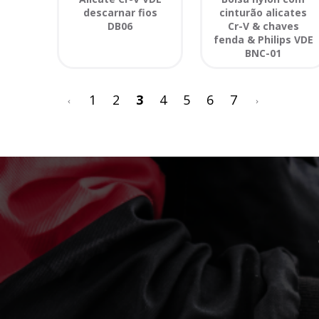
descarnar fios
cinturão alicates
DB06
Cr-V & chaves
fenda & Philips VDE
BNC-01
<
>
1
2
3
4
5
6
7